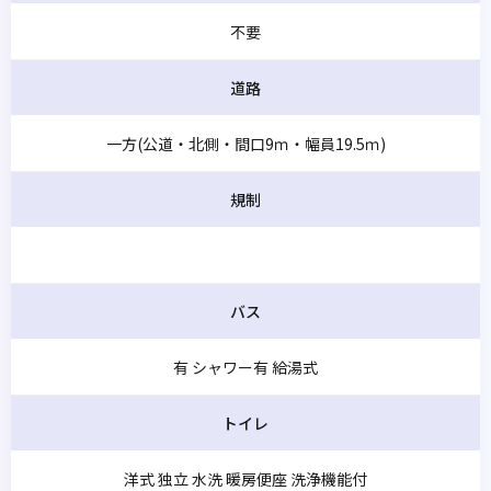
不要
道路
一方(公道・北側・間口9ｍ・幅員19.5ｍ)
規制
バス
有 シャワー有 給湯式
トイレ
洋式 独立 水洗 暖房便座 洗浄機能付