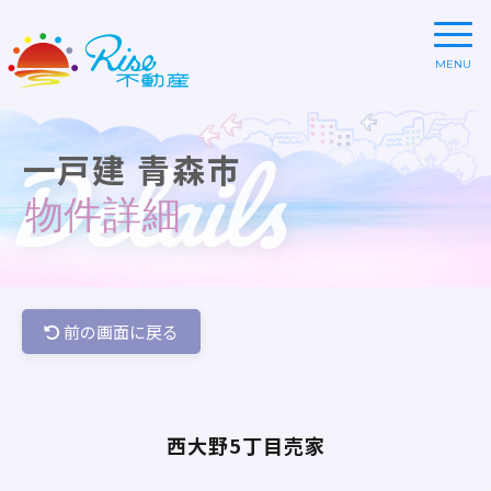
Details
一戸建 青森市
物件詳細
前の画面に戻る
西大野5丁目売家