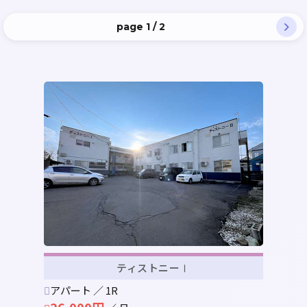
賃料昇順
page 1 / 2
賃料降順
専有面積昇順
専有面積降順
築年昇順
築年降順
ティストニーⅠ
アパート ／ 1R