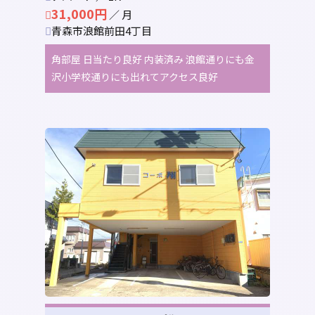
31,000円
／ 月
青森市浪館前田4丁目
角部屋 日当たり良好 内装済み 浪館通りにも金
沢小学校通りにも出れてアクセス良好