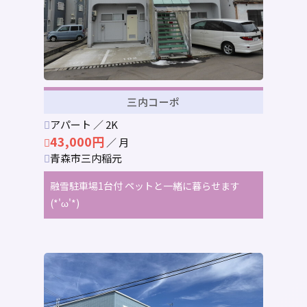
三内コーポ
アパート ／ 2K
43,000円
／ 月
青森市三内稲元
融雪駐車場1台付 ペットと一緒に暮らせます
(*'ω'*)