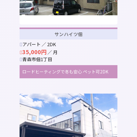
サンハイツ佃
アパート ／ 2DK
35,000円
／ 月
青森市佃1丁目
ロードヒーティングで冬も安心 ペット可2DK