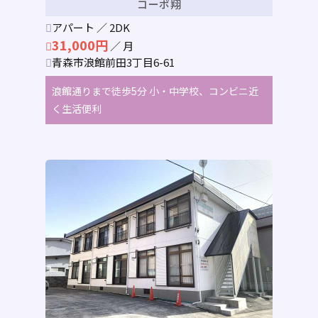
コーポ翔
アパート ／ 2DK
31,000円
／ 月
青森市浪館前田3丁目6-61
浪館通りまで徒歩5分 小・中学校、コンビニ近
く生活便利