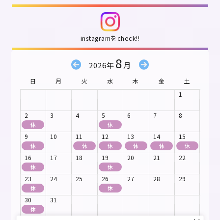
instagramをcheck!!
8
2026年
月
日
月
火
水
木
金
土
1
2
3
4
5
6
7
8
休
休
9
10
11
12
13
14
15
休
休
休
休
休
休
16
17
18
19
20
21
22
休
休
23
24
25
26
27
28
29
休
休
30
31
休