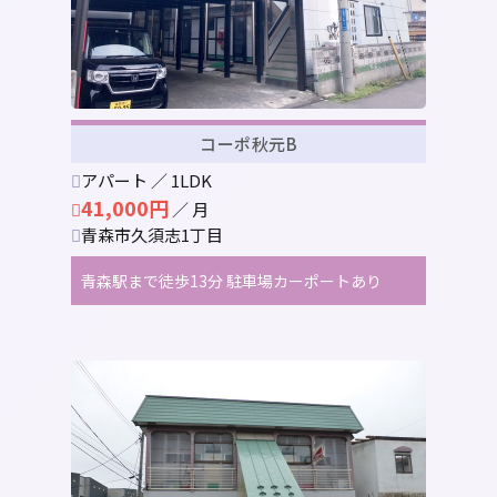
コーポ秋元B
アパート ／ 1LDK
41,000円
／ 月
青森市久須志1丁目
青森駅まで徒歩13分 駐車場カーポートあり