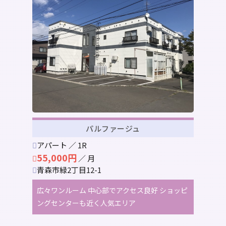
パルファージュ
アパート ／ 1R
55,000円
／ 月
青森市緑2丁目12-1
広々ワンルーム 中心部でアクセス良好 ショッピ
ングセンターも近く人気エリア