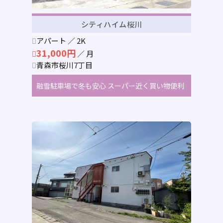
シティハイム桜川
アパート ／ 2K
31,000円
／ 月
青森市桜川7丁目
融雪駐車場で冬も安心 スーパー近く買い物便利