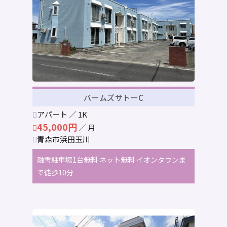
パームズサトーC
アパート ／ 1K
45,000円
／ 月
青森市浜田玉川
融雪駐車場1台無料 ネット無料 イオンタウンま
で徒歩10分