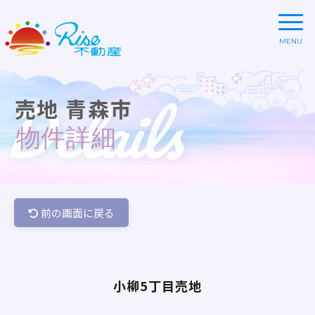
Details
売地 青森市
物件詳細
前の画面に戻る
小柳5丁目売地