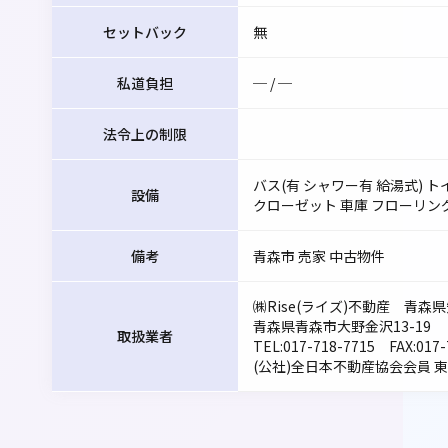
セットバック
無
私道負担
─ / ─
法令上の制限
バス(有 シャワー有 給湯式) 
設備
クローゼット 車庫 フローリン
備考
青森市 売家 中古物件
㈱Rise(ライズ)不動産 青森県
青森県青森市大野金沢13-19
取扱業者
TEL:
017-718-7715
FAX:017-
(公社)全日本不動産協会会員