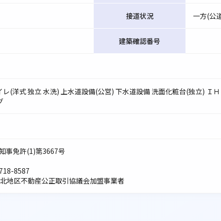
接道状況
一方(公道
建築確認番号
トイレ(洋式 独立 水洗) 上水道設備(公営) 下水道設備 洗面化粧台(独立)
グ
知事免許(1)第3667号
718-8587
 東北地区不動産公正取引協議会加盟事業者