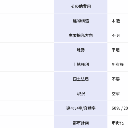
その他費用
建物構造
木造
主要採光方向
不明
地勢
平坦
土地権利
所有権
国土法届
不要
現況
空家
建ぺい率/容積率
60％ / 2
都市計画
市街化