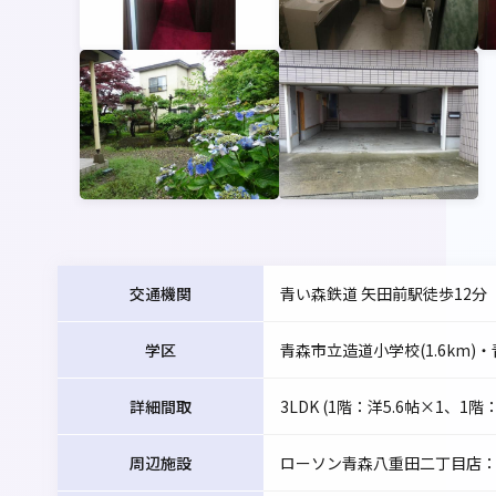
交通機関
青い森鉄道 矢田前駅徒歩12分
学区
青森市立造道小学校(1.6km)
詳細間取
3LDK (1階：洋5.6帖×1、1階
周辺施設
ローソン青森八重田二丁目店：2