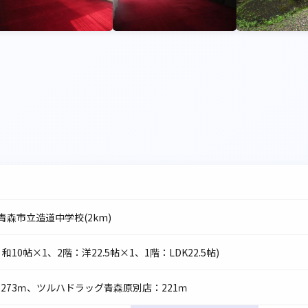
・青森市立造道中学校(2km)
：和10帖×1、2階：洋22.5帖×1、1階：LDK22.5帖)
73ｍ、ツルハドラッグ青森原別店：221ｍ