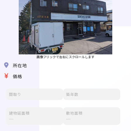
画像フリックで左右にスクロールします
所在地
価格
間取り
築年数
建物延面積
敷地面積
─
─