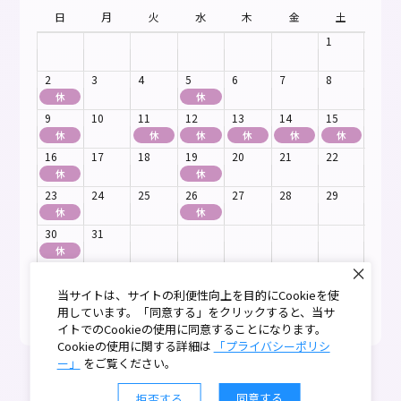
日
月
火
水
木
金
土
1
2
3
4
5
6
7
8
休
休
9
10
11
12
13
14
15
休
休
休
休
休
休
16
17
18
19
20
21
22
休
休
23
24
25
26
27
28
29
休
休
30
31
休
営業時間
当サイトは、サイトの利便性向上を目的にCookieを使
月・火・木・金・土： 9:00～17:00
用しています。「同意する」をクリックすると、当サ
定休日： 水・日・祝祭日・年末年始・お盆
イトでのCookieの使用に同意することになります。
Cookieの使用に関する詳細は
「プライバシーポリシ
ー」
をご覧ください。
同意する
拒否する